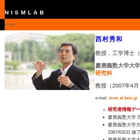
NISMLAB
HOME
西村秀和
教授，工学博士（1
慶應義塾大学
大
研究科
教授（2007年4
e-mail:
nism at keio.jp
研究者情報デ
慶應義塾大学 理工
慶應義塾大学大
1987/03/31 修
慶應義塾大学大