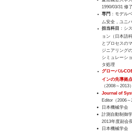
1990/03/3
専門
：モデル
ム安全，ユニ
担当科目
：シ
ョン（日本語
とプロセスの
ジニアリング
シミュレーシ
タ処理
グローバル
CO
インの先導拠
（2008～2013
Journal of Sy
Editor
（2006～
日本機械学会 
計測自動制御学会
2013年度副会
日本機械学会 