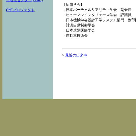
ィ研究センター(IVRC)
【所属学会】
・日本バーチャルリアリティ学会 副会長
CnCプロジェクト
・ヒューマンインタフェース学会 評議員
・日本機械学会設計工学システム部門 副部
・計測自動制御学会
・日本遠隔医療学会
・自動車技術会
>
最近の出来事
システムデザイン SDM バーチ