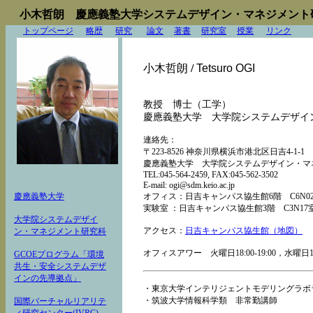
小木哲朗 慶應義塾大学システムデザイン・マネジメント
トップページ
略歴
研究
論文
著書
研究室
授業
リンク
小木哲朗
/
Tetsuro OGI
教授 博士（工学）
慶應義塾大学 大学院システムデザイ
連絡先：
〒223-8526 神奈川県横浜市港北区日吉4-1-1
慶應義塾大学 大学院システムデザイン・マ
TEL:045-564-2459, FAX:045-562-3502
E-mail: ogi@sdm
.keio
.ac
.jp
慶應義塾大学
オフィス：日吉キャンパス協生館6階 C6N0
実験室 ：日吉キャンパス協生館3階 C3N17
大学院システムデザイ
アクセス：
日吉キャンパス協生館（地図）
ン・マネジメント研究科
オフィスアワー 火曜日18:00-19:00，水曜日18:0
GCOEプログラム「環境
共生・安全システムデザ
インの先導拠点」
・東京大学インテリジェントモデリングラ
・筑波大学情報科学類 非常勤講師
国際バーチャルリアリテ